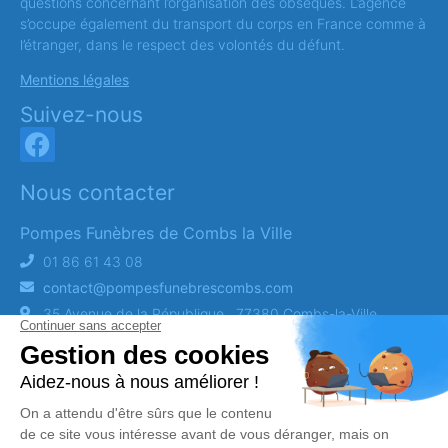
questions concernant l’organisation des obsèques. L’agence
s’occupe également du transport du corps en France comme à
l’étranger, dans le respect des volontés du défunt.
Mentions légales
Suivez-nous
Nous contacter
Pompes Funèbres de Combs la Ville
01 86 61 43 08
contact@pompesfunebrescombs.com
35 Avenue de la République , 77380 Combs-la-Ville
Obtenez un devis
DEVIS OBSÈQUES