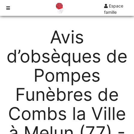
Espace
famille
TARIFS
Avis
DEVIS
DÉMARCHES
d’obsèques de
CRÉMATION / INCINÉRATION
TRANSPORT
Pompes
ORGANISATION / PRÉPARATION
URGENCE / ASSISTANCE
Funèbres de
AGENCES
COMBS-LA-VILLE
Combs la Ville
à Melun (77) -