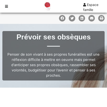
Espace
famille
TARIFS
DEVIS
DÉMARCHES
Prévoir ses obsèques
CRÉMATION / INCINÉRATION
TRANSPORT
Penser de son vivant à ses propres funérailles est une
ORGANISATION / PRÉPARATION
réflexion difficile à mettre en oeuvre mais permet
URGENCE / ASSISTANCE
d'anticiper ses propres obsèques, rassembler ses
volontés, budgétiser pour l’avenir et penser à ses
AGENCES
proches.
COMBS-LA-VILLE