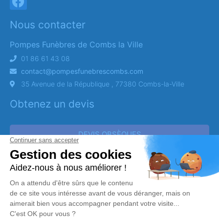
Nous contacter
Pompes Funèbres de Combs la Ville
01 86 61 43 08
contact@pompesfunebrescombs.com
35 Avenue de la République , 77380 Combs-la-Ville
Obtenez un devis
DEVIS OBSÈQUES
DEVIS PRÉVOYANCE
DEVIS MARBRERIE