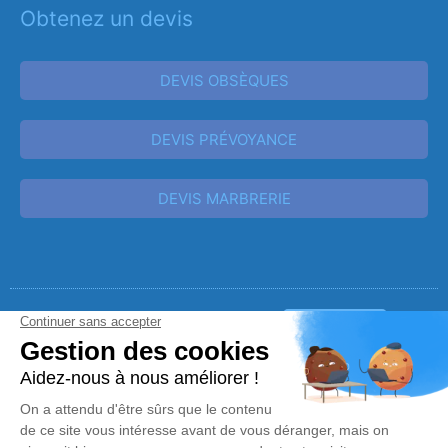
Obtenez un devis
DEVIS OBSÈQUES
DEVIS PRÉVOYANCE
DEVIS MARBRERIE
Réalisation et référencement par