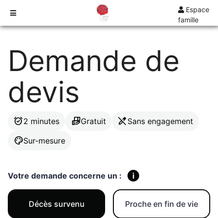
Espace
famille
TARIFS
Demande de
DEVIS
DÉMARCHES
devis
CRÉMATION / INCINÉRATION
TRANSPORT
ORGANISATION / PRÉPARATION
alarm_on
hand_package
edit_off
2 minutes
Gratuit
Sans engagement
URGENCE / ASSISTANCE
palette
Sur-mesure
AGENCES
COMBS-LA-VILLE
Votre demande concerne un :
i
Décès survenu
Proche en fin de vie