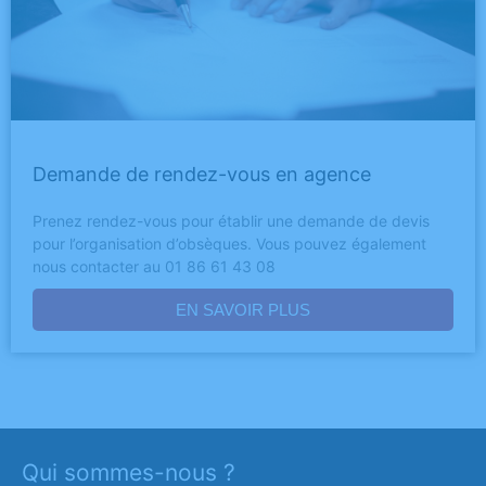
Demande de rendez-vous en agence
Prenez rendez-vous pour établir une demande de devis
pour l’organisation d’obsèques. Vous pouvez également
nous contacter au 01 86 61 43 08
EN SAVOIR PLUS
Qui sommes-nous ?