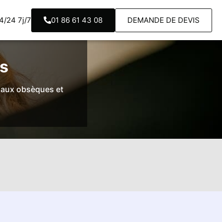
/24 7j/7
01 86 61 43 08
DEMANDE DE DEVIS
NCE
AGENCES
s
n aux obsèques et