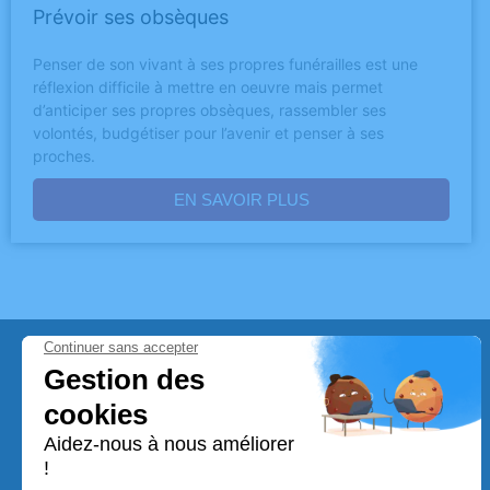
Prévoir ses obsèques
Penser de son vivant à ses propres funérailles est une
réflexion difficile à mettre en oeuvre mais permet
d’anticiper ses propres obsèques, rassembler ses
volontés, budgétiser pour l’avenir et penser à ses
proches.
EN SAVOIR PLUS
Qui sommes-nous ?
L’établissement
Pompes Funèbres Combs la Ville
vous
accompagne suite au décès d’un proche tous les jours sans
rendez-vous, à
Combs-la-Ville
et ses alentours. Son équipe
de conseillers se tient à votre service pour répondre à