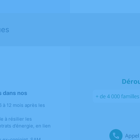
ues
s dans nos
 à 12 mois après les
:
 à résilier les
rats d’énergie, en lien
u ex-conjoint, SAM