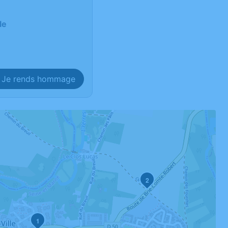
le
Je rends hommage
2
1