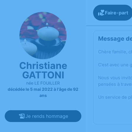
Faire-part
Message de 
Chère famille, c
Christiane
C’est avec une 
GATTONI
Nous vous invit
née LE FOUILLER
pensées à trave
décédée le 5 mai 2022 à l'âge de 92
ans
Un service de p
Je rends hommage