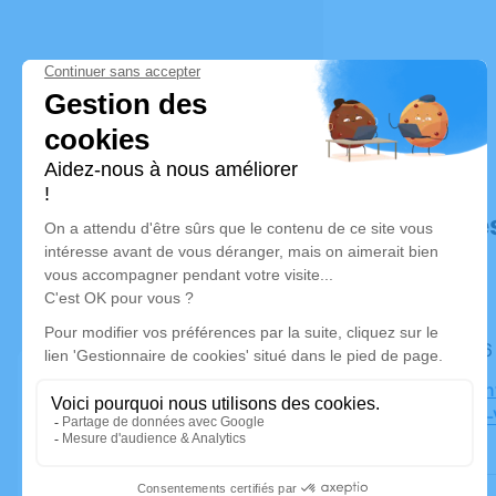
Déroulé de
Le lundi 
Église Sai
Combs-la-V