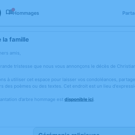
Hommages
Part
0
la famille
hers amis,
grande tristesse que nous vous annonçons le décès de Christi
ons à utiliser cet espace pour laisser vos condoléances, parta
rs des poèmes ou des textes. Cet endroit est un lieu d'expres
lantation d’arbre hommage est
disponible ici
.