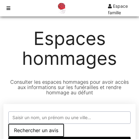
Espace
famille
TARIFS
Espaces
DEVIS
DÉMARCHES
hommages
CRÉMATION / INCINÉRATION
TRANSPORT
ORGANISATION / PRÉPARATION
Consulter les espaces hommages pour avoir accès
URGENCE / ASSISTANCE
aux informations sur les funérailles et rendre
hommage au défunt
AGENCES
COMBS-LA-VILLE
Rechercher un avis