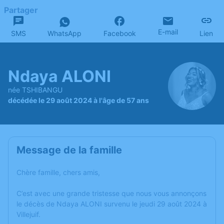
Partager
E-mail
SMS
WhatsApp
Facebook
Lien
Ndaya ALONI
née TSHIBANGU
décédée le 29 août 2024 à l'âge de 57 ans
Message de la famille
Chère famille, chers amis,
C’est avec une grande tristesse que nous vous annonçons
le décès de Ndaya ALONI survenu le jeudi 29 août 2024 à
Villejuif.