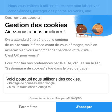
Nous vous invitons à utiliser cet espace pour laisser vos
condoléances, partager des photos souvenirs, une
anecdote ou exprimer vos pensées à travers des poèmes
ou des textes. Cet endroit est un lieu d'expression dédié à
honorer la mémoire de Ndaya ALONI.
Un service de plantation d’arbre hommage est
disponible
ici
.
Je rends hommage
Inhumation
vendredi 13 septembre 2024 à 11h00
Cimetière de Brie-Comte-Robert
77170 Brie-Comte-Robert
4
Je rends hommage
Faire-part
Hommages