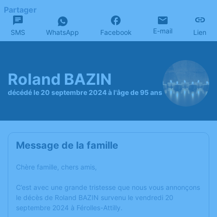
Partager
E-mail
SMS
WhatsApp
Facebook
Lien
Roland BAZIN
décédé le 20 septembre 2024 à l'âge de 95 ans
Message de la famille
Chère famille, chers amis,
C’est avec une grande tristesse que nous vous annonçons
le décès de Roland BAZIN survenu le vendredi 20
septembre 2024 à Férolles-Attilly.