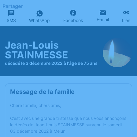
Partager
E-mail
SMS
WhatsApp
Facebook
Lien
Jean-Louis
STAINMESSE
décédé le 3 décembre 2022 à l'âge de 75 ans
Message de la famille
Chère famille, chers amis,
C’est avec une grande tristesse que nous vous annonçons
le décès de Jean-Louis STAINMESSE survenu le samedi
03 décembre 2022 à Melun.