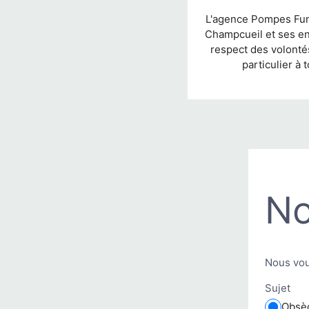
L'agence Pompes Funè
Champcueil et ses en
respect des volonté
particulier à
No
Nous vou
Sujet
Obsè