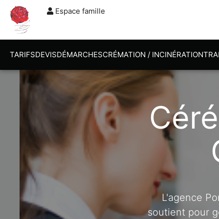
Espace famille
TARIFS
DEVIS
DÉMARCHES
CRÉMATION / INCINÉRATION
TRA
Céré
L'agence Po
soutient pour g