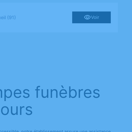
il (91)
Voir
mpes funèbres
tours
ccessible, notre établissement assure une assistance