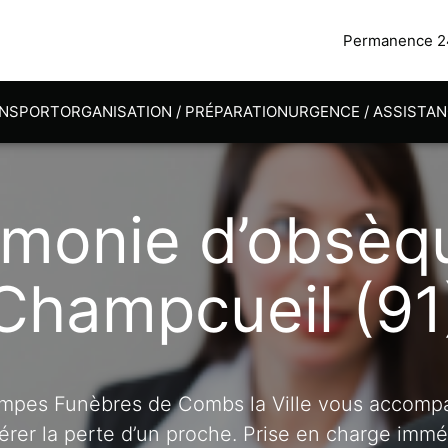
Permanence 24
NSPORT
ORGANISATION / PRÉPARATION
URGENCE / ASSISTA
monie d’obsèq
Champcueil (91
mpes Funèbres de Combs la Ville vous accomp
érer la perte d’un proche. Prise en charge imm