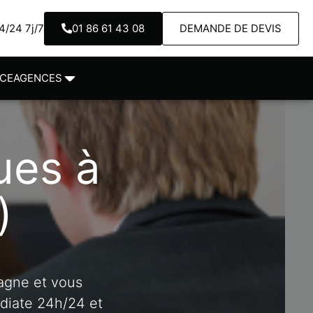
/24 7j/7
01 86 61 43 08
DEMANDE DE DEVIS
NCE
AGENCES
ues à
)
agne et vous
édiate 24h/24 et