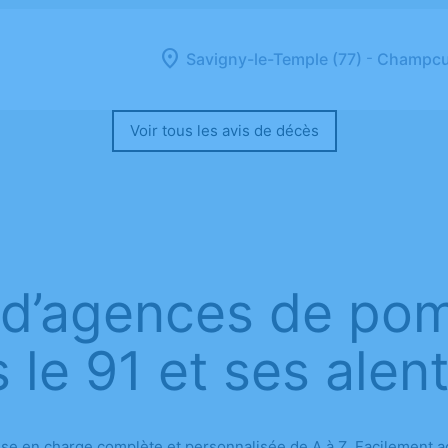
-
Savigny-le-Temple (77)
Champcue
Voir tous les avis de décès
 d’agences de po
 le 91 et ses alen
e en charge complète et personnalisée de A à Z. Facilement a