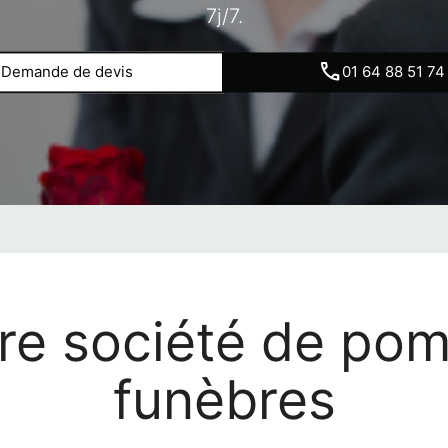
7j/7.
Demande de devis
01 64 88 51 74
re société de po
funèbres