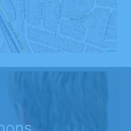
Leaflet
nons