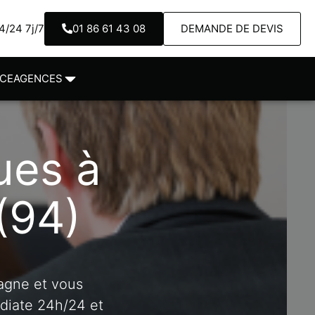
/24 7j/7
01 86 61 43 08
DEMANDE DE DEVIS
NCE
AGENCES
ues à
(94)
agne et vous
édiate 24h/24 et