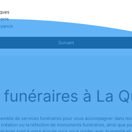
ques
erie
oyance
Suivant
 funéraires à La 
ble de services funéraires pour vous accompagner dans les m
la création ou la réfection de monuments funéraires, ainsi que p
néraires sont à votre écoute pour vous guider avec humanité et