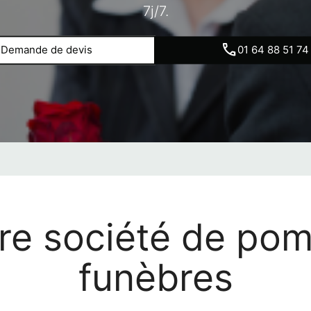
7j/7.
Demande de devis
01 64 88 51 74
re société de po
funèbres