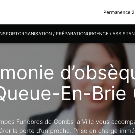
Permanence 24
NSPORT
ORGANISATION / PRÉPARATION
URGENCE / ASSISTA
monie d’obsèq
Queue-En-Brie 
mpes Funèbres de Combs la Ville vous accomp
érer la perte d’un proche. Prise en charge imm