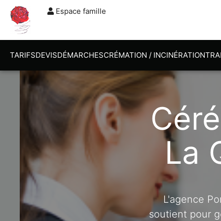
Espace famille
TARIFS
DEVIS
DÉMARCHES
CRÉMATION / INCINÉRATION
TRA
Céré
La 
L'agence Po
soutient pour g