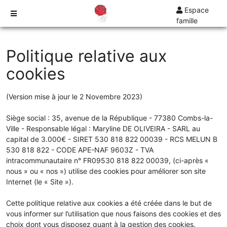
Espace
famille
TARIFS
Politique relative aux
DEVIS
cookies
DÉMARCHES
CRÉMATION / INCINÉRATION
(Version mise à jour le 2 Novembre 2023)
TRANSPORT
Siège social : 35, avenue de la République - 77380 Combs-la-
ORGANISATION / PRÉPARATION
Ville - Responsable légal : Maryline DE OLIVEIRA - SARL au
URGENCE / ASSISTANCE
capital de 3.000€ - SIRET 530 818 822 00039 - RCS MELUN B
530 818 822 - CODE APE-NAF 9603Z - TVA
AGENCES
intracommunautaire n° FR09530 818 822 00039, (ci-après «
COMBS-LA-VILLE
nous » ou « nos ») utilise des cookies pour améliorer son site
Internet (le « Site »).
Cette politique relative aux cookies a été créée dans le but de
vous informer sur l’utilisation que nous faisons des cookies et des
choix dont vous disposez quant à la gestion des cookies.