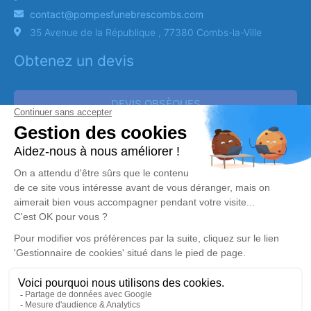
contact@pompesfunebrescombs.com
35 Avenue de la République , 77380 Combs-la-Ville
Obtenez un devis
DEVIS OBSÈQUES
DEVIS PRÉVOYANCE
DEVIS MARBRERIE
Réalisation et référencement par