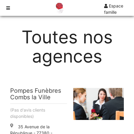
Espace
famille
TARIFS
Toutes nos
DEVIS
DÉMARCHES
agences
CRÉMATION / INCINÉRATION
TRANSPORT
ORGANISATION / PRÉPARATION
URGENCE / ASSISTANCE
AGENCES
Pompes Funèbres
Combs la Ville
COMBS-LA-VILLE
(Pas d'avis clients
disponibles)
35 Avenue de la
République - 77380 -