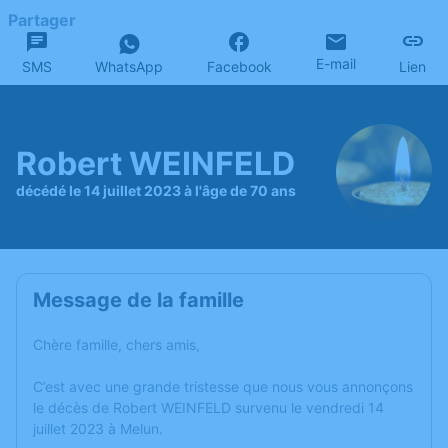
Partager
E-mail
SMS
WhatsApp
Facebook
Lien
Robert WEINFELD
décédé le 14 juillet 2023 à l'âge de 70 ans
Message de la famille
Chère famille, chers amis,
C’est avec une grande tristesse que nous vous annonçons
le décès de Robert WEINFELD survenu le vendredi 14
juillet 2023 à Melun.