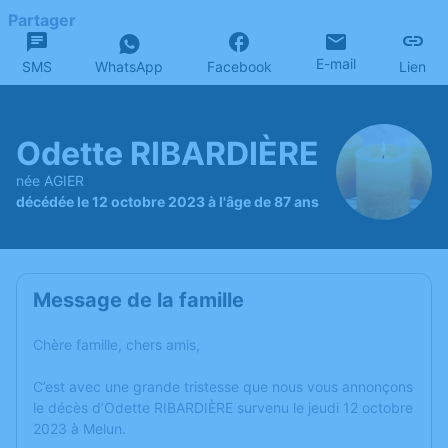
Partager
E-mail
SMS
WhatsApp
Facebook
Lien
Odette RIBARDIÈRE
née AGIER
décédée le 12 octobre 2023 à l'âge de 87 ans
Message de la famille
Chère famille, chers amis,
C’est avec une grande tristesse que nous vous annonçons
le décès d’Odette RIBARDIÈRE survenu le jeudi 12 octobre
2023 à Melun.