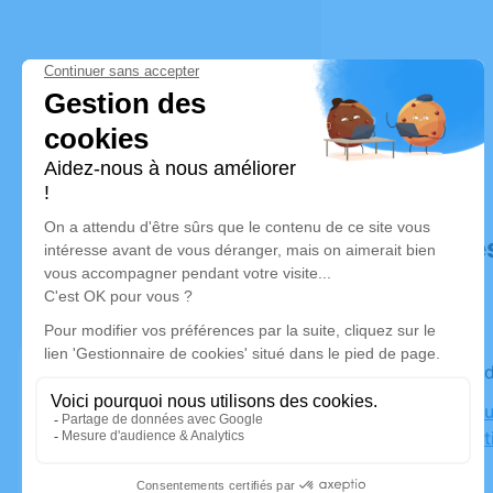
Déroulé de
Le mercre
Crématoriu
Saint-Mart