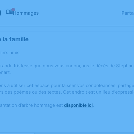
Hommages
Part
0
la famille
hers amis,
grande tristesse que nous vous annonçons le décès de Stépha
nart.
ons à utiliser cet espace pour laisser vos condoléances, parta
rs des poèmes ou des textes. Cet endroit est un lieu d'expres
lantation d’arbre hommage est
disponible ici
.