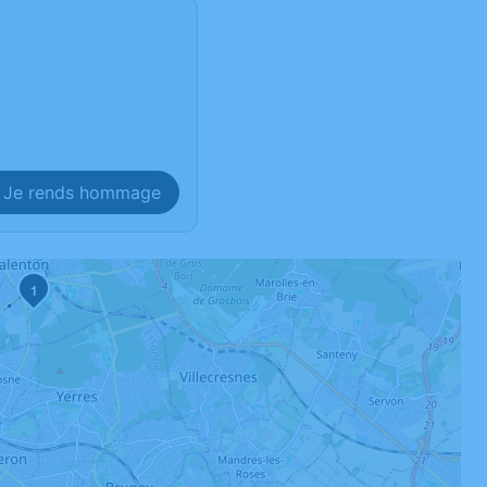
Je rends hommage
1