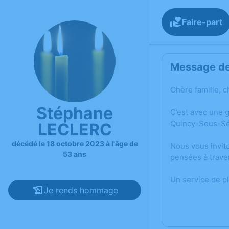
Faire-part
Message de 
Chère famille, c
Stéphane
C’est avec une 
Quincy-Sous-Sé
LECLERC
décédé le 18 octobre 2023 à l'âge de
Nous vous invit
53 ans
pensées à trave
Un service de p
Je rends hommage