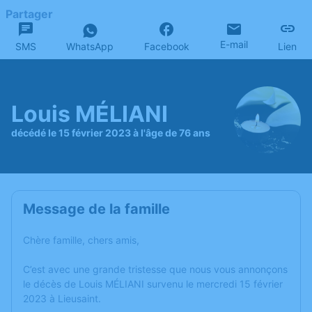
Partager
E-mail
SMS
WhatsApp
Facebook
Lien
Louis MÉLIANI
décédé le 15 février 2023 à l'âge de 76 ans
Message de la famille
Chère famille, chers amis,
C’est avec une grande tristesse que nous vous annonçons
le décès de Louis MÉLIANI survenu le mercredi 15 février
2023 à Lieusaint.