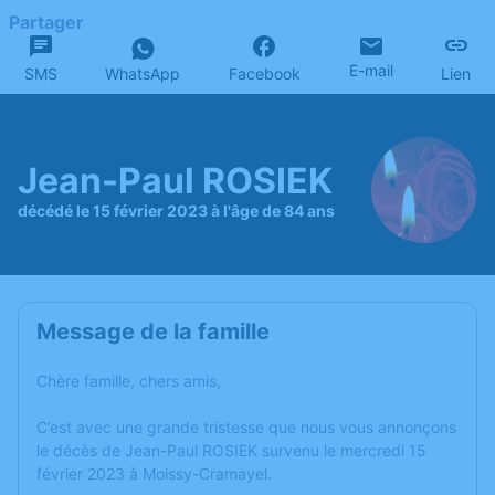
Partager
E-mail
SMS
WhatsApp
Facebook
Lien
Jean-Paul ROSIEK
décédé le 15 février 2023 à l'âge de 84 ans
Message de la famille
Chère famille, chers amis,
C’est avec une grande tristesse que nous vous annonçons
le décès de Jean-Paul ROSIEK survenu le mercredi 15
février 2023 à Moissy-Cramayel.