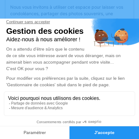
Nous vous invitons à utiliser cet espace pour laisser vos
condoléances, partager des photos souvenirs, une
anecdote ou exprimer vos pensées à travers des poèmes
ou des textes. Cet endroit est un lieu d'expression dédié à
honorer la mémoire de Jean-Paul ROSIEK.
Un service de plantation d’arbre hommage est
disponible
ici
.
Je rends hommage
Cérémonie religieuse
jeudi 23 février 2023 à 14h30
Église Notre Dame de l'Assomption de
Moissy-Cramayel
Place du Souvenir
6
77550 Moissy-Cramayel
Faire-part
Hommages