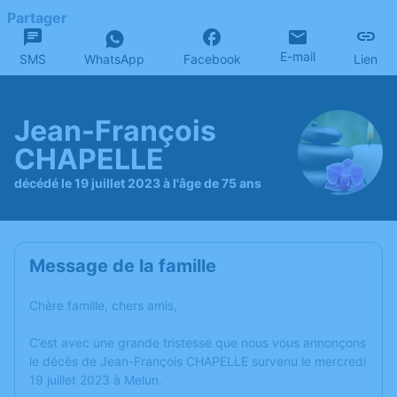
Partager
E-mail
SMS
WhatsApp
Facebook
Lien
Jean-François
CHAPELLE
décédé le 19 juillet 2023 à l'âge de 75 ans
Message de la famille
Chère famille, chers amis,
C’est avec une grande tristesse que nous vous annonçons
le décès de Jean-François CHAPELLE survenu le mercredi
19 juillet 2023 à Melun.