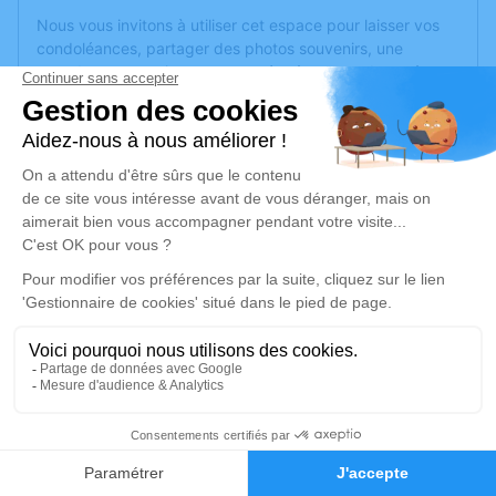
Nous vous invitons à utiliser cet espace pour laisser vos
condoléances, partager des photos souvenirs, une
anecdote ou exprimer vos pensées à travers des poèmes
ou des textes. Cet endroit est un lieu d'expression dédié à
honorer la mémoire de Jean-François CHAPELLE.
Un service de plantation d’arbre hommage est
disponible
ici
.
Je rends hommage
Crémation
lundi 31 juillet 2023 à 16h00
Crematorium Sud Francilien de Évry-
Courcouronnes
4 Impasse du Rondeau
17
91080 Évry-Courcouronnes
Faire-part
Hommages