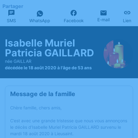
Partager
E-mail
SMS
WhatsApp
Facebook
Lien
Isabelle Muriel
Patricia GAILLARD
née GAILLAR
décédée le 18 août 2020 à l'âge de 53 ans
Message de la famille
Chère famille, chers amis,
C’est avec une grande tristesse que nous vous annonçons
le décès d’Isabelle Muriel Patricia GAILLARD survenu le
mardi 18 août 2020 à Lieusaint.