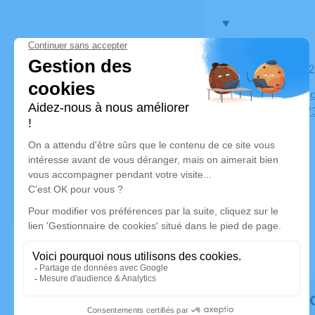
Le lundi 
Cimetière 
Robert, 77
Rendez h