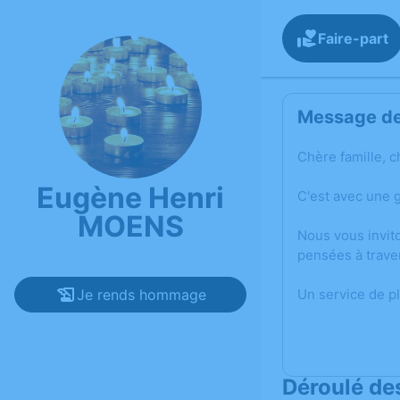
Faire-part
Message de 
Chère famille, c
Eugène Henri
C'est avec une 
MOENS
Nous vous invit
pensées à trave
Je rends hommage
Un service de p
Déroulé de