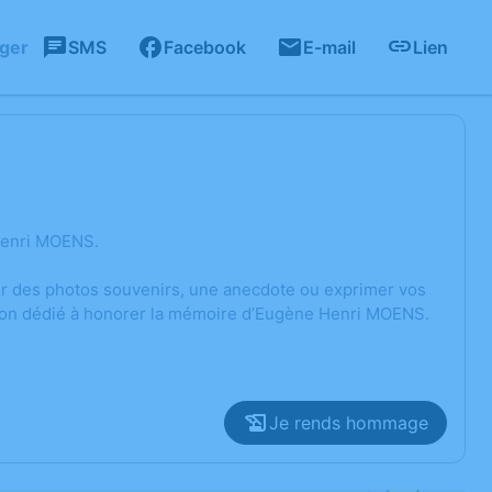
ager
SMS
Facebook
E-mail
Lien
Henri MOENS.
ger des photos souvenirs, une anecdote ou exprimer vos
sion dédié à honorer la mémoire d’Eugène Henri MOENS.
Je rends hommage