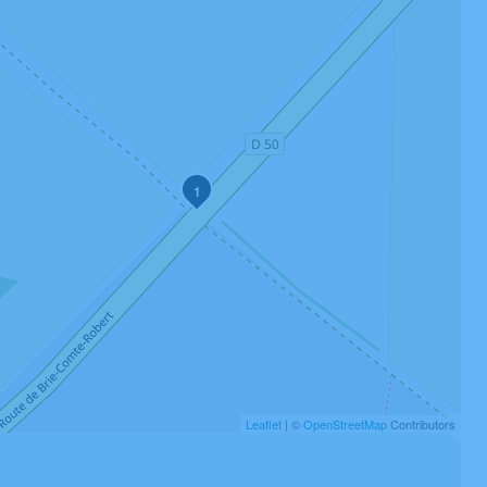
1
Leaflet
| ©
OpenStreetMap
Contributors