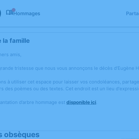
Hommages
Part
0
la famille
hers amis,
grande tristesse que nous vous annonçons le décès d’Eugène 
ons à utiliser cet espace pour laisser vos condoléances, parta
rs des poèmes ou des textes. Cet endroit est un lieu d'expres
lantation d’arbre hommage est
disponible ici
.
s obsèques