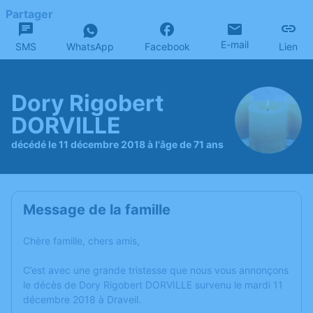
Partager
E-mail
SMS
WhatsApp
Facebook
Lien
Dory Rigobert
DORVILLE
décédé le 11 décembre 2018 à l'âge de 71 ans
Message de la famille
Chère famille, chers amis,
C’est avec une grande tristesse que nous vous annonçons
le décès de Dory Rigobert DORVILLE survenu le mardi 11
décembre 2018 à Draveil.