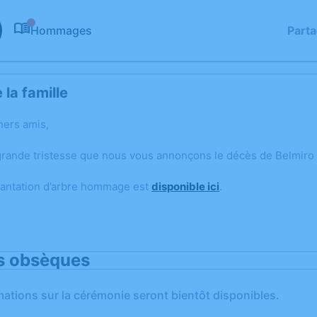
Hommages
Part
0
la famille
hers amis,
grande tristesse que nous vous annonçons le décès de Belmiro 
lantation d’arbre hommage est
disponible ici
.
s obsèques
mations sur la cérémonie seront bientôt disponibles.