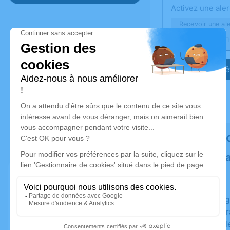
Activez une aler
Recevoir une ale
Je veux êt
Rendez h
Plantez un 
Un hommage
Planté en Fr
Certificat d