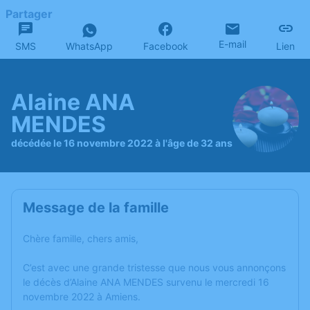
Partager
E-mail
SMS
WhatsApp
Facebook
Lien
Alaine ANA
MENDES
décédée le 16 novembre 2022 à l'âge de 32 ans
Message de la famille
Chère famille, chers amis,
C’est avec une grande tristesse que nous vous annonçons
le décès d’Alaine ANA MENDES survenu le mercredi 16
novembre 2022 à Amiens.